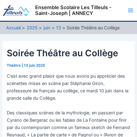
Aller
Ensemble Scolaire Les Tilleuls -
au
Saint-Joseph | ANNECY
Ma
contenu
Me
Accueil
2025
juin
13
Soirée Théâtre au Collège
Soirée Théâtre au Collège
Théâtre
|
13 juin 2025
C’est avec grand plaisir que nous avons pu apprécier des
scénettes mises en scène par Stéphanie Giron,
professeure de français au collège, ce mardi 10 juin dans la
grande salle du Collège.
Des classiques scènes de la mythologie, en passant par
Cyrano de Bergerac ou les fables de La Fontaine pour finir
par du contemporain comme un fameux sketch de Fernand
Reynaud, « La partie de carte » de Pagnol ou « l’Avion de