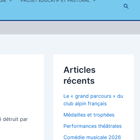
GIE
PROJET ÉDUCATIF ET PASTORAL
Reche
Articles
récents
Le « grand parcours » du
club alpin français
Médailles et trophées
é détruit par
Performances théâtrales
Comédie musicale 2026