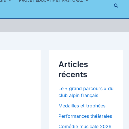
GIE
PROJET ÉDUCATIF ET PASTORAL
Reche
Articles
récents
Le « grand parcours » du
club alpin français
Médailles et trophées
Performances théâtrales
Comédie musicale 2026