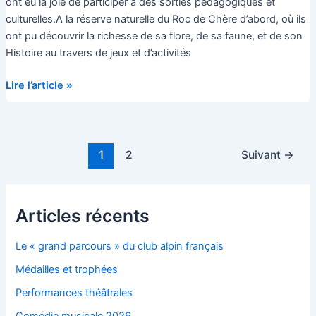
ont eu la joie de participer à des sorties pédagogiques et
culturelles.A la réserve naturelle du Roc de Chère d’abord, où ils
ont pu découvrir la richesse de sa flore, de sa faune, et de son
Histoire au travers de jeux et d’activités
Sortie
Lire l’article »
pédagogique
et
culturelle
Pagination
à
1
2
Suivant
→
d’article
la
réserve
naturelle
Articles récents
du
Roc
Le « grand parcours » du club alpin français
de
Médailles et trophées
Chère
Performances théâtrales