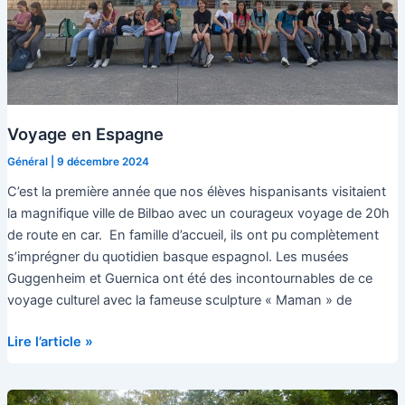
Voyage en Espagne
Général
|
9 décembre 2024
C’est la première année que nos élèves hispanisants visitaient
la magnifique ville de Bilbao avec un courageux voyage de 20h
de route en car. En famille d’accueil, ils ont pu complètement
s’imprégner du quotidien basque espagnol. Les musées
Guggenheim et Guernica ont été des incontournables de ce
voyage culturel avec la fameuse sculpture « Maman » de
Voyage
Lire l’article »
en
Espagne