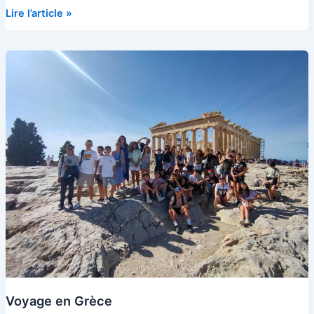
Voyage
Lire l’article »
en
Auvergne
Voyage en Grèce