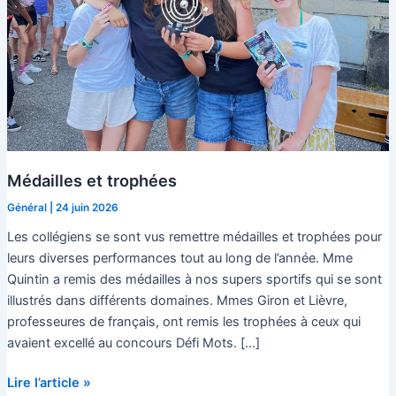
Médailles et trophées
Général
|
24 juin 2026
Les collégiens se sont vus remettre médailles et trophées pour
leurs diverses performances tout au long de l’année. Mme
Quintin a remis des médailles à nos supers sportifs qui se sont
illustrés dans différents domaines. Mmes Giron et Lièvre,
professeures de français, ont remis les trophées à ceux qui
avaient excellé au concours Défi Mots. […]
Médailles
Lire l’article »