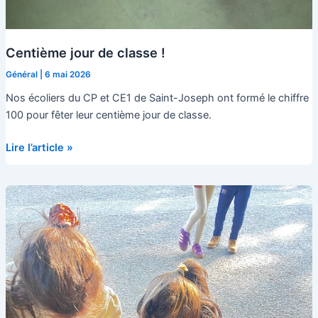
Centième jour de classe !
Général
|
6 mai 2026
Nos écoliers du CP et CE1 de Saint-Joseph ont formé le chiffre
100 pour fêter leur centième jour de classe.
Centième
Lire l’article »
jour
de
classe
!