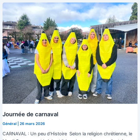
de
la
fleur
de
forsythia
Journée de carnaval
Général
|
26 mars 2026
CARNAVAL : Un peu d’Histoire Selon la religion chrétienne, le