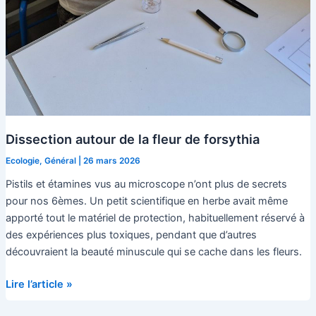
Dissection autour de la fleur de forsythia
Ecologie
,
Général
|
26 mars 2026
Pistils et étamines vus au microscope n’ont plus de secrets
pour nos 6èmes. Un petit scientifique en herbe avait même
apporté tout le matériel de protection, habituellement réservé à
des expériences plus toxiques, pendant que d’autres
découvraient la beauté minuscule qui se cache dans les fleurs.
Dissection
Lire l’article »
autour