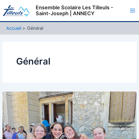
Aller
Ensemble Scolaire Les Tilleuls -
au
Saint-Joseph | ANNECY
Ma
contenu
Me
Accueil
Général
Général