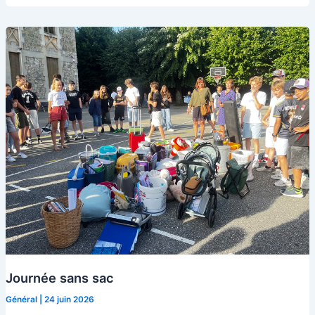
et
trophées
Journée sans sac
Général
|
24 juin 2026