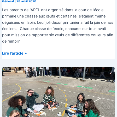
Général
|
28 avril 2026
Les parents de l’APEL ont organisé dans la cour de l’école
primaire une chasse aux œufs et certaines s’étaient même
déguisées en lapin. Leur joli décor printanier a fait la joie de nos
écoliers. Chaque classe de l’école, chacune leur tour, avait
pour mission de rapporter six œufs de différentes couleurs afin
de remplir
A
Lire l’article »
la
chasse
aux
œufs !