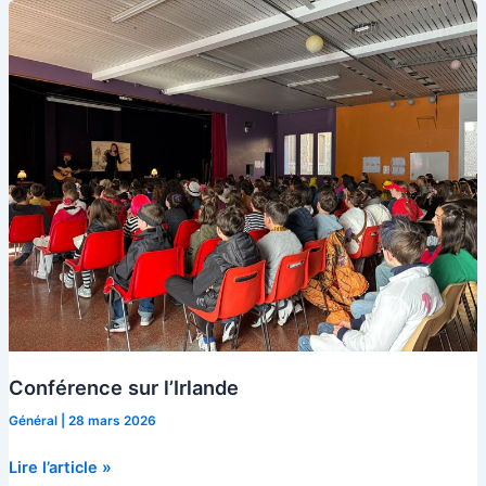
Soleil
Conférence sur l’Irlande
Général
|
28 mars 2026
Conférence
Lire l’article »