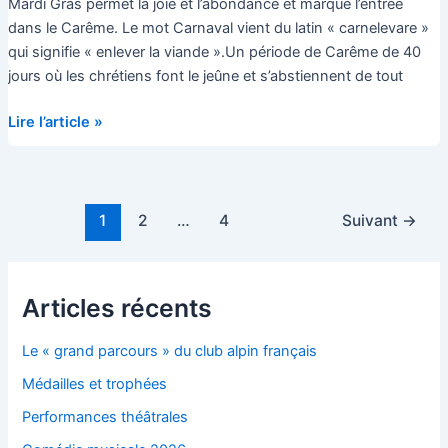
Mardi Gras permet la joie et l’abondance et marque l’entrée
dans le Carême. Le mot Carnaval vient du latin « carnelevare »
qui signifie « enlever la viande ».Un période de Carême de 40
jours où les chrétiens font le jeûne et s’abstiennent de tout
Journée
Lire l’article »
de
carnaval
Pagination
1
2
…
4
Suivant
→
d’article
Articles récents
Le « grand parcours » du club alpin français
Médailles et trophées
Performances théâtrales