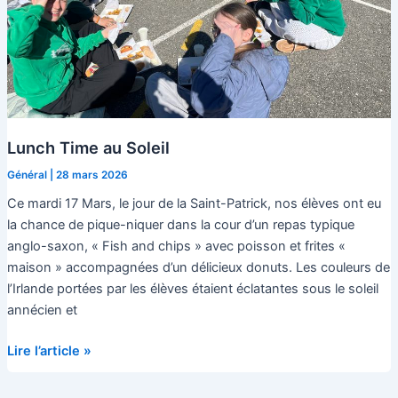
Lunch Time au Soleil
Général
|
28 mars 2026
Ce mardi 17 Mars, le jour de la Saint-Patrick, nos élèves ont eu
la chance de pique-niquer dans la cour d’un repas typique
anglo-saxon, « Fish and chips » avec poisson et frites «
maison » accompagnées d’un délicieux donuts. Les couleurs de
l’Irlande portées par les élèves étaient éclatantes sous le soleil
annécien et
Lunch
Lire l’article »
Time
au