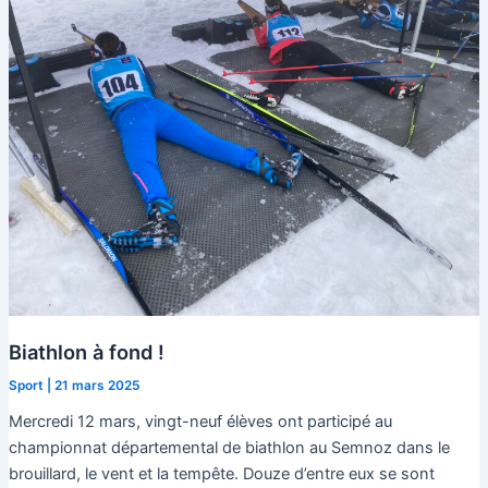
de
l’eau
Biathlon à fond !
Sport
|
21 mars 2025
Mercredi 12 mars, vingt-neuf élèves ont participé au
championnat départemental de biathlon au Semnoz dans le
brouillard, le vent et la tempête. Douze d’entre eux se sont