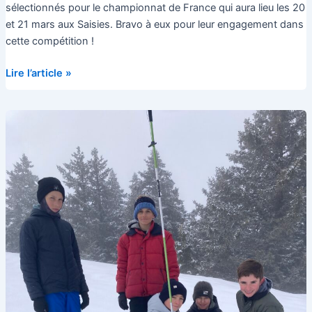
sélectionnés pour le championnat de France qui aura lieu les 20
et 21 mars aux Saisies. Bravo à eux pour leur engagement dans
cette compétition !
Biathlon
Lire l’article »
à
fond
!