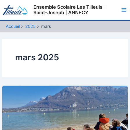
Aller
Ensemble Scolaire Les Tilleuls -
au
Saint-Joseph | ANNECY
Ma
contenu
Me
Accueil
2025
mars
mars 2025