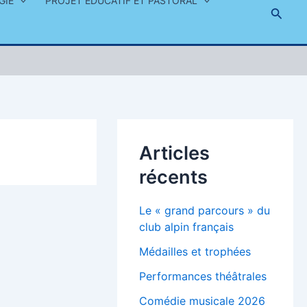
GIE
PROJET ÉDUCATIF ET PASTORAL
Reche
Articles
récents
Le « grand parcours » du
club alpin français
Médailles et trophées
Performances théâtrales
Comédie musicale 2026