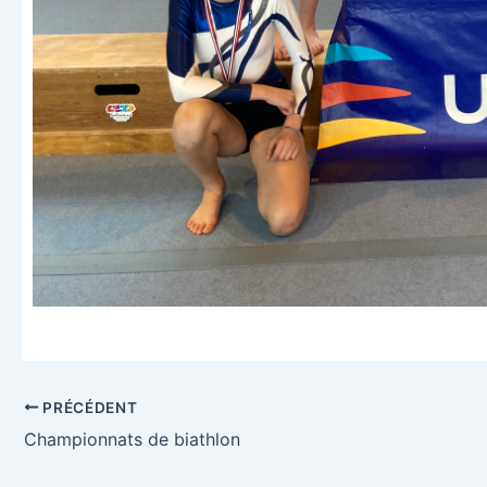
Navigation
PRÉCÉDENT
des
Championnats de biathlon
articles