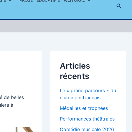
GIE
PROJET ÉDUCATIF ET PASTORAL
Reche
Articles
récents
Le « grand parcours » du
é de belles
club alpin français
lera à
Médailles et trophées
Performances théâtrales
Comédie musicale 2026