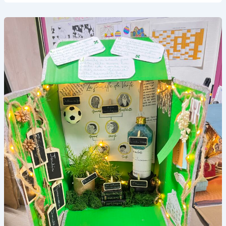
Lou,
Emma,
Albane,
Maiwenn
et
Noam
!