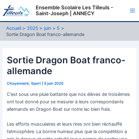
Aller
Ensemble Scolaire Les Tilleuls -
au
Saint-Joseph | ANNECY
Ma
contenu
Me
Accueil
2025
juin
5
Sortie Dragon Boat franco-allemande
Sortie Dragon Boat franco-
allemande
Citoyenneté
,
Sport
|
5 juin 2025
C’est sous une pluie battante que nos élèves de troisièmes
ont tout donné pour se mesurer à leurs correspondants
allemands en Dragon Boat sur notre lac bien frais.
Les efforts musculaires et leurs rires ont bien réchauffé
l’atmosphère. La bonne humeur plus que la compétition a
pris le dessus et cette activité leur a permis de sceller une