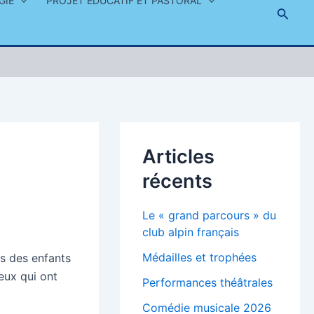
GIE
PROJET ÉDUCATIF ET PASTORAL
Reche
Articles
récents
Le « grand parcours » du
club alpin français
Médailles et trophées
s des enfants
eux qui ont
Performances théâtrales
Comédie musicale 2026