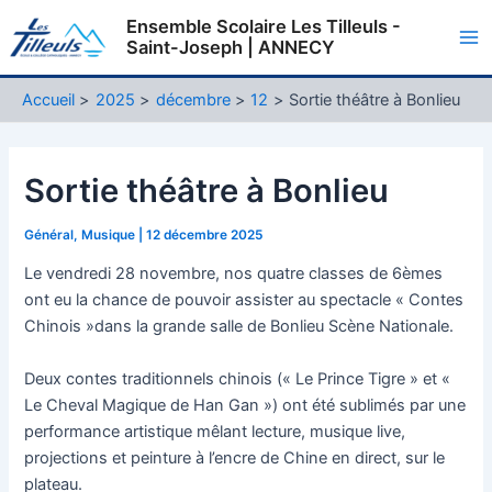
Aller
Ensemble Scolaire Les Tilleuls -
au
Saint-Joseph | ANNECY
Ma
contenu
Me
Accueil
2025
décembre
12
Sortie théâtre à Bonlieu
Sortie théâtre à Bonlieu
Général
,
Musique
|
12 décembre 2025
Le vendredi 28 novembre, nos quatre classes de 6èmes
ont eu la chance de pouvoir assister au spectacle « Contes
Chinois »dans la grande salle de Bonlieu Scène Nationale.
Deux contes traditionnels chinois (« Le Prince Tigre » et «
Le Cheval Magique de Han Gan ») ont été sublimés par une
performance artistique mêlant lecture, musique live,
projections et peinture à l’encre de Chine en direct, sur le
plateau.