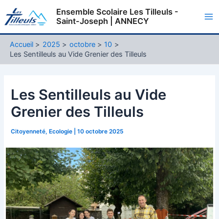
Aller
Ensemble Scolaire Les Tilleuls -
au
Saint-Joseph | ANNECY
Ma
contenu
Me
Accueil
2025
octobre
10
Les Sentilleuls au Vide Grenier des Tilleuls
Les Sentilleuls au Vide
Grenier des Tilleuls
Citoyenneté
,
Ecologie
|
10 octobre 2025