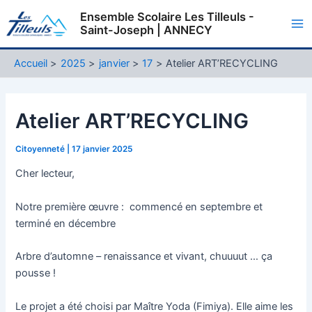
Aller
Ensemble Scolaire Les Tilleuls -
au
Saint-Joseph | ANNECY
Ma
contenu
Me
Accueil
2025
janvier
17
Atelier ART’RECYCLING
Atelier ART’RECYCLING
Citoyenneté
|
17 janvier 2025
Cher lecteur,
Notre première œuvre : commencé en septembre et
terminé en décembre
Arbre d’automne – renaissance et vivant, chuuuut … ça
pousse !
Le projet a été choisi par Maître Yoda (Fimiya). Elle aime les